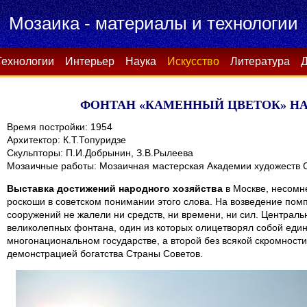
Мозаика - материалы и технологии
Технологии
Интерьер
Наука
Искусство
Литература
Д
ФОНТАН «КАМЕННЫЙ ЦВЕТОК» НА 
Время постройки: 1954
Архитектор: К.Т.Топуридзе
Скульпторы: П.И.Добрынин, З.В.Рылеева
Мозаичные работы: Мозаичная мастерская Академии художеств
Выставка достижений народного хозяйства
в Москве, несомн
роскоши в советском понимании этого слова. На возведение пом
сооружений не жалели ни средств, ни времени, ни сил. Централ
великолепных фонтана, один из которых олицетворял собой един
многонациональном государстве, а второй без всякой скромности
демонстрацией богатства Страны Советов.