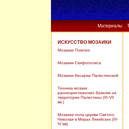
Материалы
ИСКУССТВО МОЗАИКИ
Мозаики Помпеи
Мозаики Скифополиса
Мозаики Кесарии Палестинской
Техника мозаик
раннехристианских базилик на
территории Палестины (III-VII
вв.)
Мозаика пола церкви Святого
Николая в Мирах Ликийских (III-
IV вв)