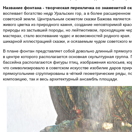
Название фонтана - творческая перекличка со знаменитой с
воспевает богатство недр Уральских гор, а в более расширенном 
советской земли. Центральным сюжетом сказки Бажова является
живого цветка из природного камня, создание неповторимой крас
природы из застывшей породы, но лейтмотивом, проходящим чере
мастерах, стало воспевание чудес и возможностей родного края.
шикарной иллюстрацией сказки, и осязаемым чудом советского м
В плане фонтан представляет собой довольно длинный прямоуго
в центре которого располагается основная скульптурная группа.
бассейна располагаются фигуры птиц, изображения колосьев, кор
что символизировало в советском искусстве изобилие даров прир
прямоугольнике сгруппированы в чёткий геометрические ряды, 
композицию, так и весь архитектурный ансамбль площади.