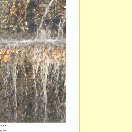
ток».
онта.