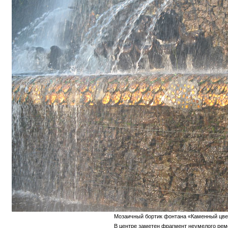
Мозаичный бортик фонтана «Каменный цве
В центре заметен фрагмент неумелого рем