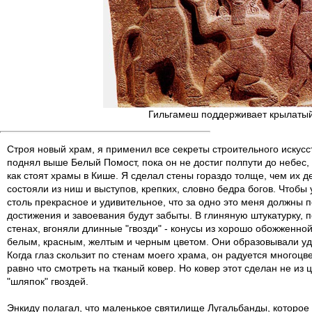
Гильгамеш поддерживает крылатый
Строя новый храм, я применил все секреты строительного искусс
поднял выше Белый Помост, пока он не достиг полпути до небес, 
как стоят храмы в Кише. Я сделал стены гораздо толще, чем их д
состояли из ниш и выступов, крепких, словно бедра богов. Чтобы
столь прекрасное и удивительное, что за одно это меня должны 
достижения и завоевания будут забыты. В глиняную штукатурку, 
стенах, вгоняли длинные "гвозди" - конусы из хорошо обожженно
белым, красным, желтым и черным цветом. Они образовывали у
Когда глаз скользит по стенам моего храма, он радуется многоцв
равно что смотреть на тканый ковер. Но ковер этот сделан не из
"шляпок" гвоздей.
Энкиду полагал, что маленькое святилище Лугальбанды, которое