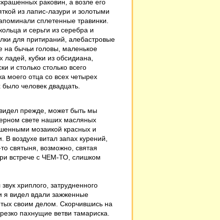
крашенных раковин, а возле его
яткой из лапис-лазури и золотыми
напоминали сплетенные травинки.
ольца и серьги из серебра и
тулки для притираний, алебастровые
е на бычьи головы, маленькое
 ладей, кубки из обсидиана,
ки и столько столько всего
жа моего отца со всех четырех
х было человек двадцать.
 видел прежде, может быть мы
верном свете наших масляных
ашенными мозаикой красных и
. В воздухе витал запах курений,
-то святыня, возможно, святая
при встрече с ЧЕМ-ТО, слишком
 звук хриплого, затрудненного
и я видел вдали зажженные
ятых своим делом. Скорчившись на
 резко пахнущие ветви тамариска.