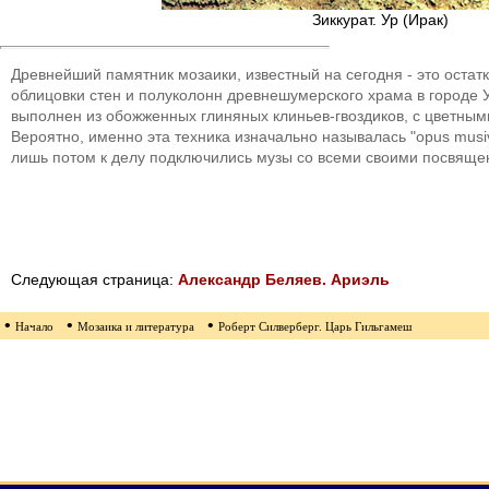
Зиккурат. Ур (Ирак)
Древнейший памятник мозаики, известный на сегодня - это остат
облицовки стен и полуколонн древнешумерского храма в городе Ур 
выполнен из обожженных глиняных клиньев-гвоздиков, с цветны
Вероятно, именно эта техника изначально называлась "opus musi
лишь потом к делу подключились музы со всеми своими посвяще
Следующая страница:
Александр Беляев. Ариэль
•
•
•
Начало
Мозаика и литература
Роберт Силверберг. Царь Гильгамеш