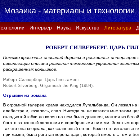
Мозаика - материалы и технологии
Технологии
Интерьер
Наука
Искусство
Литература
Д
РОБЕРТ СИЛВЕРБЕРГ. ЦАРЬ ГИ
Помимо красочных описаний дорогих и роскошных интерьеров с
цивилизации описана реальная технология украшения глиняны
раскрашенных колышков.
Роберт Силверберг. Царь Гильгамеш.
Robert Silverberg. Gilgamesh the King (1984).
Отрывки из романа
В огромной галерее храма находился Лугальбанда. Он лежал на
алебастра и, казалось, спал. Никогда он не казался мне таким ц
складчатой юбки до колен на нем была длинная, мантия из бело
богато затканный золотыми и серебряными нитями. Золотым пор
так что она сверкала, как солнечный огонь. Возле его изголовья 
при жизни, была рогатая корона царя, который вместе с тем и Бог