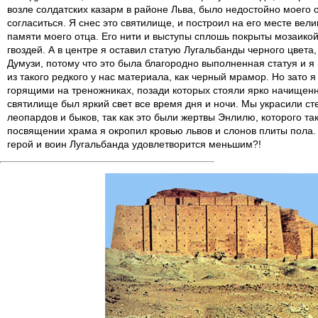
возле солдатских казарм в районе Льва, было недостойно моего 
согласиться. Я снес это святилище, и построил на его месте ве
памяти моего отца. Его нити и выступы сплошь покрыты мозаико
гвоздей. А в центре я оставил статую Лугальбанды черного цвета,
Думузи, потому что это была благородно выполненная статуя и я 
из такого редкого у нас материала, как черный мрамор. Но зато 
горящими на треножниках, позади которых стояли ярко начищенн
святилище был яркий свет все время дня и ночи. Мы украсили 
леопардов и быков, так как это были жертвы Энлилю, которого та
посвящении храма я окропил кровью львов и слонов плиты пола. М
герой и воин Лугальбанда удовлетворится меньшим?!