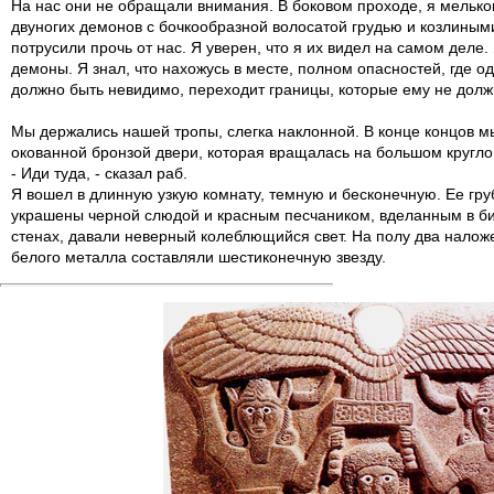
На нас они не обращали внимания. В боковом проходе, я мелько
двуногих демонов с бочкообразной волосатой грудью и козлиным
потрусили прочь от нас. Я уверен, что я их видел на самом деле.
демоны. Я знал, что нахожусь в месте, полном опасностей, где оди
должно быть невидимо, переходит границы, которые ему не долж
Мы держались нашей тропы, слегка наклонной. В конце концов м
окованной бронзой двери, которая вращалась на большом кругло
- Иди туда, - сказал раб.
Я вошел в длинную узкую комнату, темную и бесконечную. Ее гр
украшены черной слюдой и красным песчаником, вделанным в бит
стенах, давали неверный колеблющийся свет. На полу два наложе
белого металла составляли шестиконечную звезду.