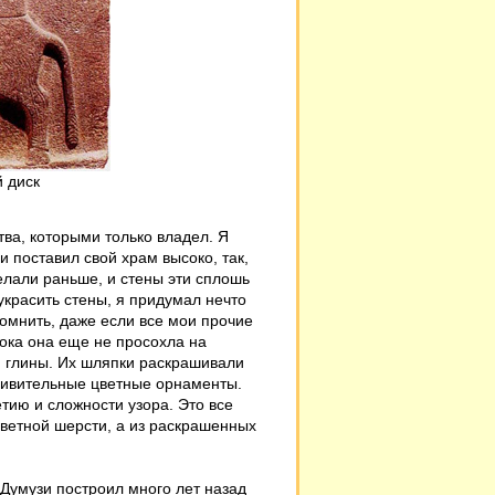
 диск
тва, которыми только владел. Я
и поставил свой храм высоко, так,
елали раньше, и стены эти сплошь
 украсить стены, я придумал нечто
помнить, даже если все мои прочие
пока она еще не просохла на
й глины. Их шляпки раскрашивали
дивительные цветные орнаменты.
етию и сложности узора. Это все
 цветной шерсти, а из раскрашенных
 Думузи построил много лет назад