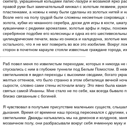
скипетр, украшенный кольцами лапис-лазури и мозаикой ярко рас
правой руки был замечательный кинжал с золотым лезвием, руко
пластинками, а ножны к нему были сделаны из золотых нитей и 
Возле него на полу грудой были сложены несметные сокровища: к
золота, кубки из чеканного серебра, доски для игры в кости, шка
кувшинчики с редкими ароматами, золотые арфы и лиры, похожи
серебряное подобие его колесницы и одна из его шестивесельных
цилиндрические печати, вазы из оникса и халцедона, золотые мис
остального, что я не мог поверить во все это изобилие. Вокруг ло
сторон в почетном карауле стояли известные граждане города, и
Раб повел меня по извилистым переходам, которых я никогда не
спускались с ним в глубокие туннели под Белым Помостом. В не
светильников я видел переходы с высокими сводами, богато укр
желтых оттенков, что было странно в этом обиталище вечной ночи
сырости, словно сами стены источали влагу. Это явно была какая
святых самой Инанны. Мне стало не по себе, как всегда бывало 
близко связанным с богиней.
Я чувствовал в полутьме присутствие маленьких существ, слышал
дыхания. Время от времени наш проход пересекался с другими, 
светильники. Дважды натыкались мы на демонов и колдунов, зан
мозаичном полу, они разбрасывали вокруг себя ячменную муку и