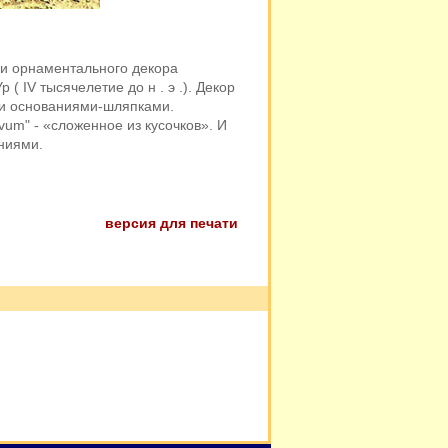
ки орнаментального декора
( IV тысячелетие до н . э .). Декор
ми основаниями-шляпками.
vum" - «сложенное из кусочков». И
ниями.
версия для печати