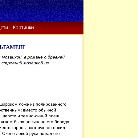
ети
Картинки
ЛЬГАМЕШ
 мозаикой, в романе о древней
х строений мозаикой из
 широком ложе из полированного
арственным: вместо обычной
й шерсти и темно-синий плащ,
ошком была посыпана его борода,
вместо короны, которую он носил
. Около левой руки лежал его