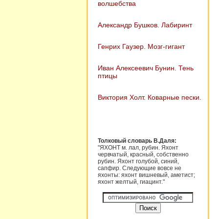
волшебства
Александр Бушков. Лабиринт
Генрих Гаузер. Мозг-гигант
Иван Алексеевич Бунин. Тень
птицы
Виктория Холт. Коварные пески.
Толковый словарь В.Даля:
"ЯХОНТ м. лал, рубин. Яхонт
червчатый, красный, собственно
рубин. Яхонт голубой, синий,
сапфир. Следующие вовсе не
яхонты: яхонт вишневый, аметист;
яхонт желтый, гиацинт."