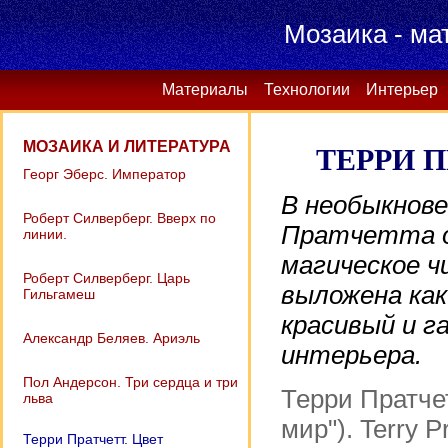
Мозаика - ма
Материалы
Технологии
Интерьер
МОЗАИКА И ЛИТЕРАТУРА
ТЕРРИ 
Георг Эберс. Император
В необыкнове
Роберт Силверберг. Вверх по
Пратчетта о
линии.
магическое ч
Роберт Силверберг. Царь
выложена как
Гильгамеш
красивый и г
Александр Беляев. Ариэль
интерьера.
Пол Андерсон. Три сердца и три
Терри Пратче
льва
мир"). Terry P
Терри Пратчетт. Цвет