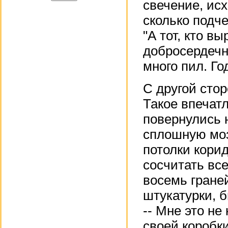
свечение, исх
сколько подче
"А тот, кто в
добросердечн
много пил. Го
С другой сто
Такое впечат
повернулись 
сплошную моз
потолки кори
сосчитать все
восемь гране
штукатурки, 
-- Мне это не
своей коробк