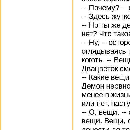
-- Почему? --
-- Здесь жутко
-- Но ты же де
нет? Что тако
-- Ну, -- ост
оглядываясь 
коготь. -- Ве
Двацветок см
-- Какие вещи
Демон нервно
менее в жизн
или нет, наст
-- О, вещи, -
вещи. Вещи, о
донести до те