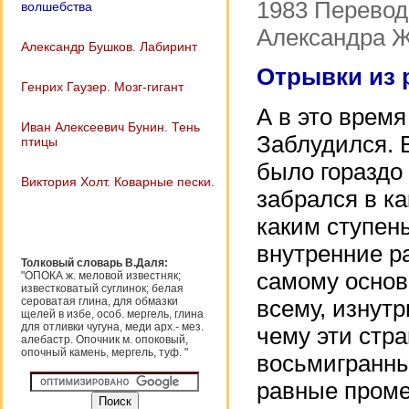
1983 Перевод 
волшебства
Александра Ж
Александр Бушков. Лабиринт
Отрывки из 
Генрих Гаузер. Мозг-гигант
А в это время
Иван Алексеевич Бунин. Тень
Заблудился. В
птицы
было гораздо 
Виктория Холт. Коварные пески.
забрался в ка
каким ступень
внутренние р
Толковый словарь В.Даля:
самому основ
"ОПОКА ж. меловой известняк;
известковатый суглинок; белая
сероватая глина, для обмазки
всему, изнут
щелей в избе, особ. мергель, глина
для отливки чугуна, меди арх.- мез.
чему эти стр
алебастр. Опочник м. опоковый,
опочный камень, мергель, туф. "
восьмигранны
равные проме