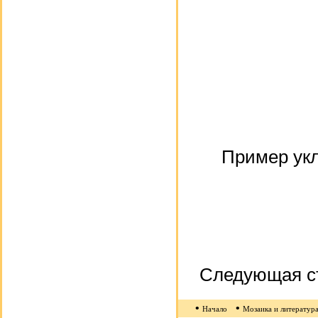
Пример ук
Следующая с
•
•
Начало
Мозаика и литератур