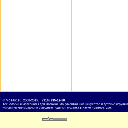
Mosaic.su
©
, 2008-2015.
(916) 995-12-50
Технологии и материалы для мозаики. Монументальное искусство и детские игрушки
исторические мозаики и смешные поделки, мозаика в науке и литературе.